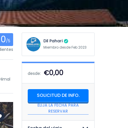
0
/5
Dil Pahari
Miembro desde Feb 2023
ientes
€0,00
desde:
Himal
SOLICITUD DE INFO.
ELIJA LA FECHA PARA
RESERVAR