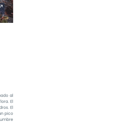
uado al
ora. El
ros. El
un pico
 cumbre