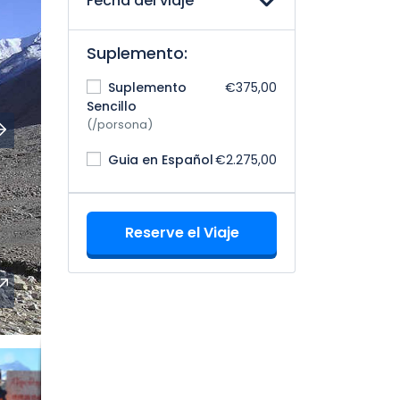
Fecha del viaje
Suplemento:
Suplemento
€375,00
Sencillo
(/porsona)
Guia en Español
€2.275,00
Reserve el Viaje