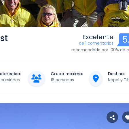
est
Excelente
5
de 1 comentarios
recomendado por 100% de cl
terística:
Grupo maximo:
Destino:
xcursiónes
16 personas
Nepal y Ti