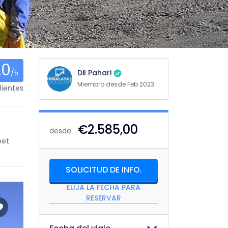
.0
/5
Dil Pahari
Miembro desde Feb 2023
ientes
€2.585,00
desde:
bet
SOLICITUD DE INFO.
ELIJA LA FECHA PARA
RESERVAR