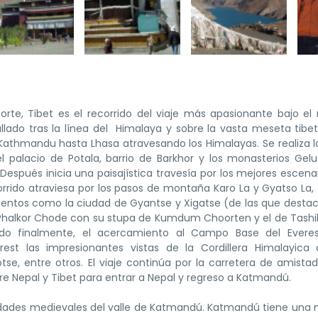
rte, Tibet es el recorrido del viaje más apasionante bajo e
lado tras la línea del Himalaya y sobre la vasta meseta tibet
athmandu hasta Lhasa atravesando los Himalayas. Se realiza la
l palacio de Potala, barrio de Barkhor y los monasterios Ge
espués inicia una paisajística travesía por los mejores escena
orrido atraviesa por los pasos de montaña Karo La y Gyatso La, 
ientos como la ciudad de Gyantse y Xigatse (de las que desta
e Phalkor Chode con su stupa de Kumdum Choorten y el de Tash
ido finalmente, el acercamiento al Campo Base del Everes
est las impresionantes vistas de la Cordillera Himalayica 
e, entre otros. El viaje continúa por la carretera de amista
tre Nepal y Tibet para entrar a Nepal y regreso a Katmandú.
as ciudades medievales del valle de Katmandú. Katmandú tiene una