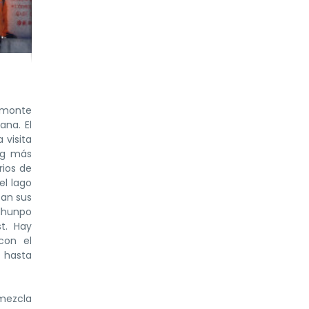
l monte
ana. El
 visita
lug más
rios de
el lago
can sus
ilhunpo
t. Hay
con el
d hasta
 mezcla