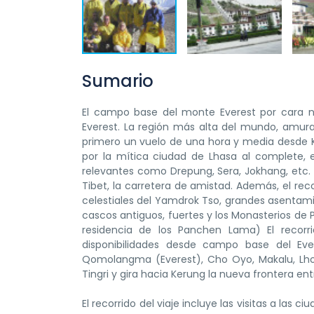
Sumario
El campo base del monte Everest por cara no
Everest. La región más alta del mundo, amural
primero un vuelo de una hora y media desde K
por la mítica ciudad de Lhasa al complete, e
relevantes como Drepung, Sera, Jokhang, etc. D
Tibet, la carretera de amistad. Además, el rec
celestiales del Yamdrok Tso, grandes asentam
cascos antiguos, fuertes y los Monasterios d
residencia de los Panchen Lama) El recorr
disponibilidades desde campo base del Ever
Qomolangma (Everest), Cho Oyo, Makalu, Lhots
Tingri y gira hacia Kerung la nueva frontera en
El recorrido del viaje incluye las visitas a l