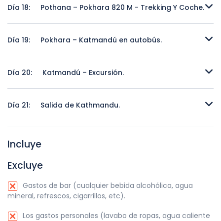
Día 18:
Pothana – Pokhara 820 M - Trekking Y Coche.
Pothana – Pokhara 820 M - Trekking Y Coche.
Día 19:
Pokhara – Katmandú en autobús.
Pokhara – Katmandú en autobús.
Día 20:
Katmandú – Excursión.
Katmandú – Excursión.
Día 21:
Salida de Kathmandu.
Salida de Kathmandu.
Incluye
Excluye
Gastos de bar (cualquier bebida alcohólica, agua
mineral, refrescos, cigarrillos, etc).
Los gastos personales (lavabo de ropas, agua caliente