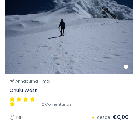
Annapurna Himal
Chulu West
2 Comentarios
€0,00
18H
desde: