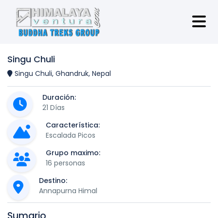
Singu Chuli
Singu Chuli, Ghandruk, Nepal
Duración:
21 Días
Característica:
Escalada Picos
Grupo maximo:
16 personas
Destino:
Annapurna Himal
Sumario