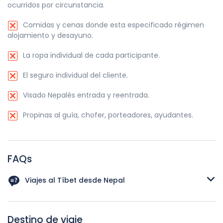
ocurridos por circunstancia.
Comidas y cenas donde esta especificado régimen
alojamiento y desayuno.
La ropa individual de cada participante.
El seguro individual del cliente.
Visado Nepalés entrada y reentrada.
Propinas al guía, chofer, porteadores, ayudantes.
FAQs
Viajes al Tíbet desde Nepal
En primer lugar tiene que estar seguro del itinerario que
quiere hacer ya que, una vez esté confirmado, obtenga un
Destino de viaje
visado con una validez exactamente para el mismo