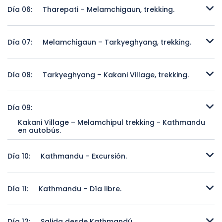
Día 06:
Tharepati – Melamchigaun, trekking.
Tharepati – Melamchigaun, trekking.
Día 07:
Melamchigaun – Tarkyeghyang, trekking.
Melamchigaun – Tarkyeghyang, trekking.
Día 08:
Tarkyeghyang – Kakani Village, trekking.
Tarkyeghyang – Kakani Village, trekking.
Día 09:
Kakani Village – Melamchipul trekking - Kathmandu
en autobús.
Kakani Village – Melamchipul trekking - Kathmandu en
autobús.
Día 10:
Kathmandu – Excursión.
Kathmandu – Excursión.
Día 11:
Kathmandu – Día libre.
Kathmandu – Día libre.
Día 12:
Salida desde Kathmandú.