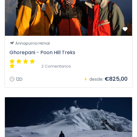
Annapurna Himal
Ghorepani - Poon Hill Treks
2 Comentarios
€825,00
12D
desde: