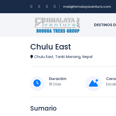
mail@himalayaventura.com
DESTINOS D
Chulu East
Chulu East, Tanki Manang, Nepal
Duración:
Carac
18 Días
Escal
Sumario