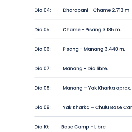
Kathmandu - Dharapani 1.943 m. por Beshishah
Día 04:
Dharapani - Chame 2.713 m
Dharapani - Chame 2.713 m
Día 05:
Chame - Pisang 3.185 m.
Chame - Pisang 3.185 m.
Día 06:
Pisang - Manang 3.440 m.
Pisang - Manang 3.440 m.
Día 07:
Manang - Día libre.
Manang - Día libre.
Día 08:
Manang – Yak Kharka aprox. 
Manang – Yak Kharka aprox. 4.000 M.
Día 09:
Yak Kharka – Chulu Base Ca
Yak Kharka – Chulu Base Camp 5.200 M.
Día 10:
Base Camp - Libre.