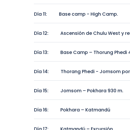
Base Camp - Libre.
Día 11:
Base camp - High Camp.
Base camp - High Camp.
Día 12:
Ascensión de Chulu West y r
Ascensión de Chulu West y regreso a Base cam
Día 13:
Base Camp – Thorung Phedi 
Base Camp – Thorung Phedi 4450 m.
Día 14:
Thorang Phedi - Jomsom por
Thorang Phedi - Jomsom por Thorung La
Día 15:
Jomsom – Pokhara 930 m.
Jomsom – Pokhara 930 m.
Día 16:
Pokhara – Katmandú
Pokhara – Katmandú
Día 17:
Katmandú – Excursión.