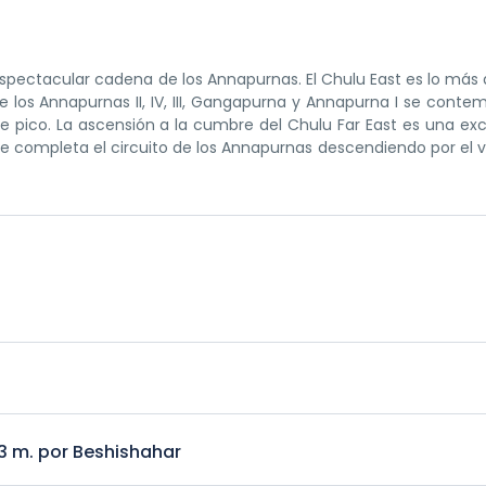
espectacular cadena de los Annapurnas. El Chulu East es lo más di
e los Annapurnas II, IV, III, Gangapurna y Annapurna I se conte
e pico. La ascensión a la cumbre del Chulu Far East es una ex
 completa el circuito de los Annapurnas descendiendo por el v
3 m. por Beshishahar