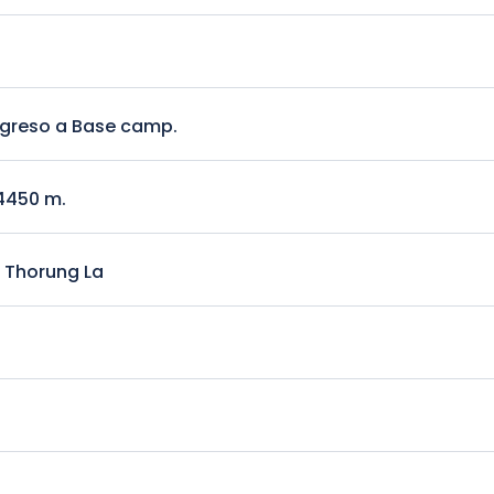
egreso a Base camp.
p.
4450 m.
 Thorung La