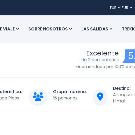
EUR
EUR
E VIAJE
SOBRE NOSOTROS
LAS SALIDAS
TREKK
Excelente
5
de 2 comentarios
recomendado por 100% de cl
Destino:
terística:
Grupo maximo:
Annapurn
ada Picos
16 personas
Himal