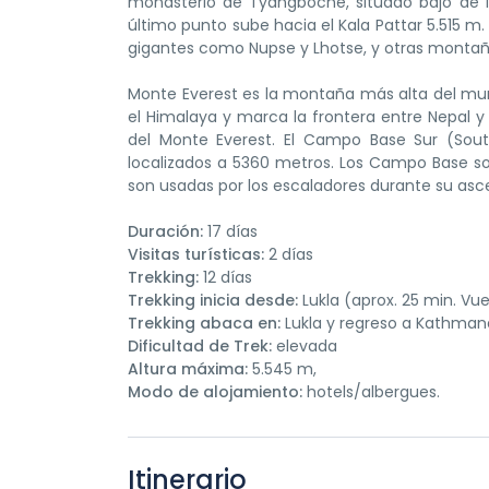
monasterio de Tyangboche, situado bajo de l
último punto sube hacia el Kala Pattar 5.515 m
gigantes como Nupse y Lhotse, y otras montañ
Monte Everest es la montaña más alta del mund
el Himalaya y marca la frontera entre Nepal 
del Monte Everest. El Campo Base Sur (So
localizados a 5360 metros. Los Campo Base s
son usadas por los escaladores durante su asc
Duración:
17 días
Visitas turísticas:
2 días
Trekking:
12 días
Trekking inicia desde:
Lukla (aprox. 25 min. V
Trekking abaca en:
Lukla y regreso a Kathman
Dificultad de Trek:
elevada
Altura máxima:
5.545 m,
Modo de alojamiento:
hotels/albergues.
Itinerario