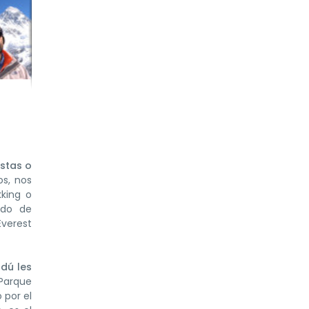
stas o
os, nos
kking o
rido de
Everest
dú les
 Parque
 por el