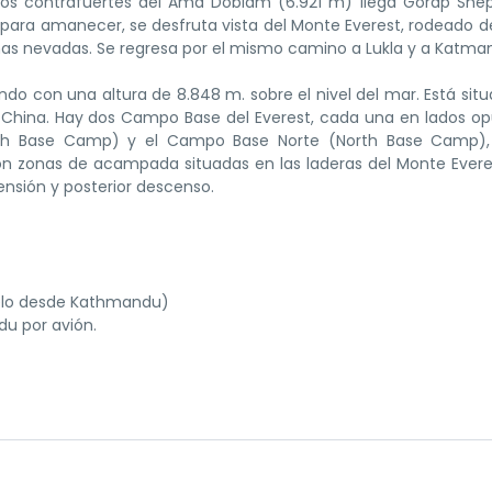
os contrafuertes del Ama Doblam (6.921 m) llega Gorap Shep
. para amanecer, se desfruta vista del Monte Everest, rodeado d
as nevadas. Se regresa por el mismo camino a Lukla y a Katma
o con una altura de 8.848 m. sobre el nivel del mar. Está sit
y China. Hay dos Campo Base del Everest, cada una en lados o
uth Base Camp) y el Campo Base Norte (North Base Camp),
on zonas de acampada situadas en las laderas del Monte Ever
ensión y posterior descenso.
uelo desde Kathmandu)
du por avión.