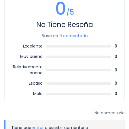
0
4. Un turista que había salido de Nepal antes de caducidad
de su visado Nepalí no puede usar los días que sobran
/5
sumando en otro año. En su caso de un turista que entra a
Nepal al final de visa año y sigue quedando en Nepal puede
No Tiene Reseña
usar la duración de visado que sobran.
Base en
0 comentario
5. La extensión de visado turista vale equivale en Rupia
Nepalíes de US$ 2,00 por día.
Excelente
0
Muy bueno
0
6. En su caso de solicitud de extensión de visado con
facilidad de entrada múltiple vale US$ 20,00 más coste de
Relativamente
los días quiere extender.
0
bueno
7. En normas y condiciones de visado, en caso de que un
Escaso
0
turista queda en Nepal más días sin extender visado nepalí,
Malo
0
le pone una multa equivale en Rupia Nepalíes US$ 3,00 por
días más coste de visado diario para su estancia adicional.
No comentario
Tiene que
entrar
a escribir comentario