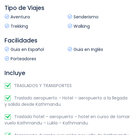
Alojamiento en:
Hotel
y el templo de Bhairav en la Plaza de Toumadhi, Mercado
traslado al aeropuerto internacional de Katmandú según
Tipo de Viajes
Alimentación:
desayuno.
de cerámica, la Plaza de Datta-Traya con el templo de
hora provista de salida del vuelo. Salida de Katmandú,
Pujari Math y la Ventana de pavo real y la Industria de
Nepal.
Aventura
Senderismo
Bhaktapur. Descanso para comer. Tarde: Excursión el
Trekking
Walking
templo de Pashupati-Nath en Devpattan a orillas del
sagrado Bagmati, el Templo de Charumati en Chabahil y
Facilidades
Stupa de Boudha en el barrio tibetano, vuelta a Hotel.
Guia en Español
Guia en Inglés
Duración de excursión:
6 horas
Porteadores
Alojamiento en:
Hotel
Alimentación:
desayuno
Incluye
TRASLADOS Y TRANSPORTES
Traslado aeropuerto – Hotel – aeropuerto a la llegada
y salida desde Kathmandu.
Traslado hotel – aeropuerto – hotel en curso de tomar
vuelo Kathmandu – Lukla – Kathmandu.