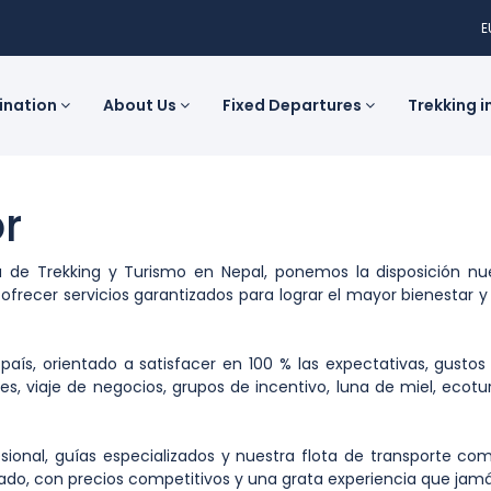
E
tination
About Us
Fixed Departures
Trekking i
r
 de Trekking y Turismo en Nepal, ponemos la disposición 
recer servicios garantizados para lograr el mayor bienestar y p
país, orientado a satisfacer en 100 % las expectativas, gusto
s, viaje de negocios, grupos de incentivo, luna de miel, ecotur
esional, guías especializados y nuestra flota de transporte 
izado, con precios competitivos y una grata experiencia que jamá