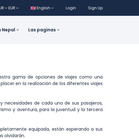
UR
EUR
English
Login
Sign Up
n Nepal
Las paginas
nuestra gama de opciones de viajes como una
lacer en la realización de los diferentes viajes
s y necesidades de cada uno de sus pasajeros,
ismo y aventura, para la juventud y la tercera
completamente equipada, están esperando a sus
s olvidarán.